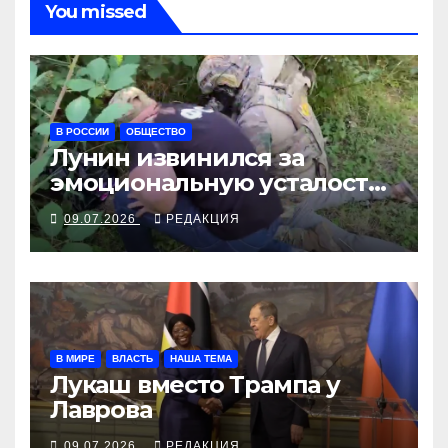
You missed
В РОССИИ
ОБЩЕСТВО
Лунин извинился за
эмоциональную усталость,
ФСБ арестовывает
09.07.2026
РЕДАКЦИЯ
настоящих противников
В МИРЕ
ВЛАСТЬ
НАША ТЕМА
Лукаш вместо Трампа у
Лаврова
09.07.2026
РЕДАКЦИЯ