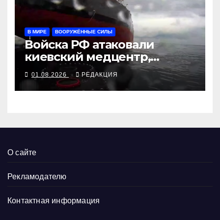
В МИРЕ
ВООРУЖЁННЫЕ СИЛЫ
Войска РФ атаковали
киевский медцентр,
украинские БПЛА утопили
01.08.2026
РЕДАКЦИЯ
контейнеровоз «Росатома»
О сайте
Рекламодателю
Контактная информация