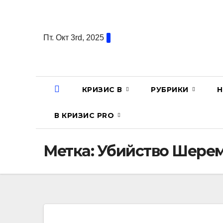
Перейти
к
содержанию
Пт. Окт 3rd, 2025
КРИЗИС В
РУБРИКИ
Н
В КРИЗИС PRO
Метка:
Убийство Шере