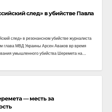
сийский след» в убийстве Павла
йский след» в резонансном убийстве журналиста
м глава МВД Украины Арсен Аваков вр время
дования умышленного убийства Шеремета на…
ремета — месть за
ость