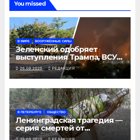
You missed
В МИРЕ
ВООРУЖЁННЫЕ СИЛЫ
Зеленский одобряет
выступления Трампа, ВСУ
закрыли Добропольский
26.09.2025
РЕДАКЦИЯ
рубеж
В ПЕТЕРБУРГЕ
ОБЩЕСТВО
Ленинградская трагедия —
серия смертей от
алкосуррогата
26.09.2025
РЕДАКЦИЯ