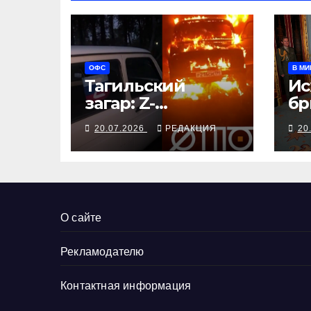
ОФС
В МИ
Тагильский
Ис
загар: Z-
бр
символика на
це
20.07.2026
РЕДАКЦИЯ
20
авто стала
меткой
камикадзе
О сайте
Рекламодателю
Контактная информация