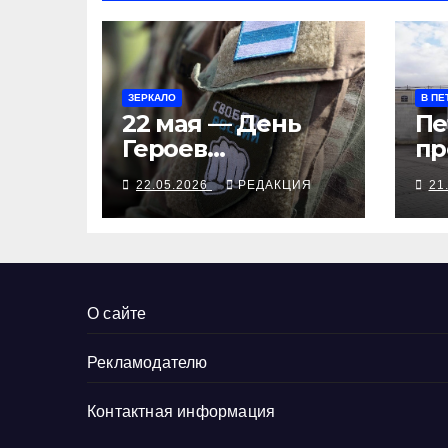
ЗЕРКАЛО
В ПЕ
22 мая — День
Пе
Героев
пр
Свободной
ме
22.05.2026
РЕДАКЦИЯ
21
России
зо
го
бу
О сайте
Рекламодателю
Контактная информация