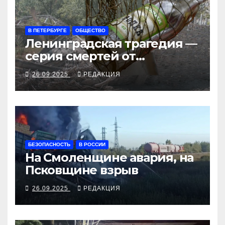
В ПЕТЕРБУРГЕ
ОБЩЕСТВО
Ленинградская трагедия —
серия смертей от
алкосуррогата
26.09.2025
РЕДАКЦИЯ
БЕЗОПАСНОСТЬ
В РОССИИ
На Смоленщине авария, на
Псковщине взрыв
26.09.2025
РЕДАКЦИЯ