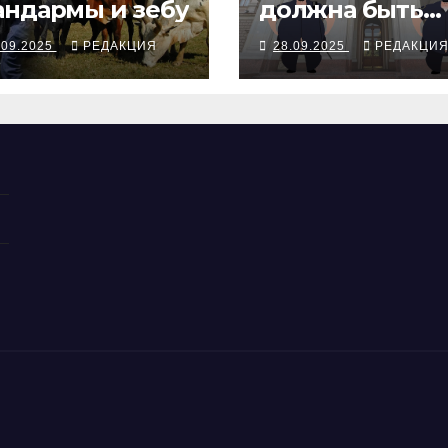
ндармы и зебу
должна быть
вежливой, с
.09.2025
РЕДАКЦИЯ
28.09.2025
РЕДАКЦИ
палками и
наручниками