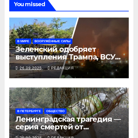
You missed
В МИРЕ
ВООРУЖЁННЫЕ СИЛЫ
Зеленский одобряет
выступления Трампа, ВСУ
закрыли Добропольский
26.09.2025
РЕДАКЦИЯ
рубеж
В ПЕТЕРБУРГЕ
ОБЩЕСТВО
Ленинградская трагедия —
серия смертей от
алкосуррогата
26.09.2025
РЕДАКЦИЯ