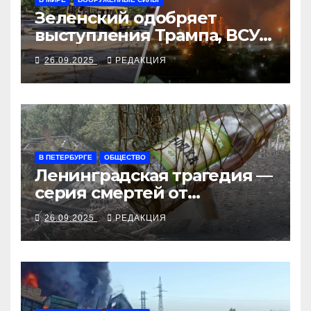
Зеленский одобряет
выступления Трампа, ВСУ
закрыли Добропольский
26.09.2025
РЕДАКЦИЯ
рубеж
В ПЕТЕРБУРГЕ
ОБЩЕСТВО
Ленинградская трагедия —
серия смертей от
алкосуррогата
26.09.2025
РЕДАКЦИЯ