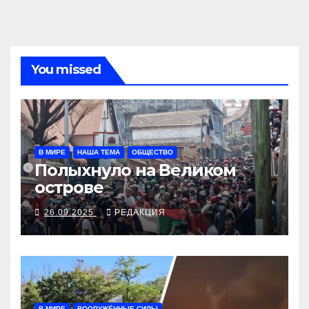
You missed
В МИРЕ
НАША ТЕМА
ОБЩЕСТВО
Полыхнуло на Великом
острове
26.09.2025
РЕДАКЦИЯ
В МИРЕ
ВООРУЖЁННЫЕ СИЛЫ