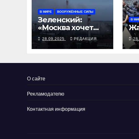
В МИРЕ
ВООРУЖЁННЫЕ СИЛЫ
Зеленский:
В МИ
«Москва хочет
Жа
дальше воевать и
28.09.2025
РЕДАКЦИЯ
28
убивать. Время
для твёрдой
реакции»
О сайте
Рекламодателю
Контактная информация