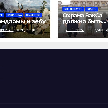
В ПЕТЕРБУРГЕ
ВЛАСТЬ
Охрана ЗакСа
РЕ
НАША ТЕМА
ОБЩЕСТВО
ндармы и зебу
должна быть
вежливой, с
.09.2025
РЕДАКЦИЯ
28.09.2025
РЕДАКЦИ
палками и
наручниками