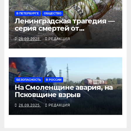
В ПЕТЕРБУРГЕ
ОБЩЕСТВО
Ленинградская трагедия —
серия смертей от
алкосуррогата
26.09.2025
РЕДАКЦИЯ
БЕЗОПАСНОСТЬ
В РОССИИ
На Смоленщине авария, на
Псковщине взрыв
26.09.2025
РЕДАКЦИЯ