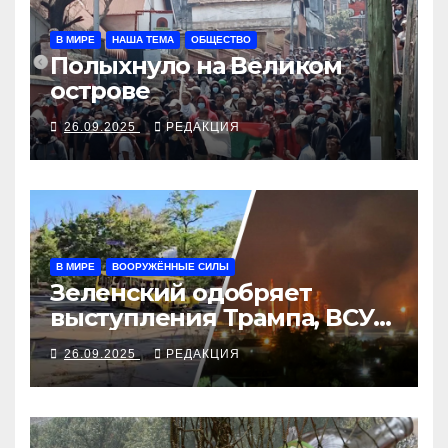
В МИРЕ
НАША ТЕМА
ОБЩЕСТВО
Полыхнуло на Великом
острове
26.09.2025
РЕДАКЦИЯ
В МИРЕ
ВООРУЖЁННЫЕ СИЛЫ
Зеленский одобряет
выступления Трампа, ВСУ
закрыли Добропольский
26.09.2025
РЕДАКЦИЯ
рубеж