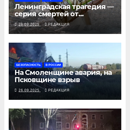
Ленинградская трагедия —
серия смертей от
алкосуррогата
26.09.2025
РЕДАКЦИЯ
БЕЗОПАСНОСТЬ
В РОССИИ
На Смоленщине авария, на
Псковщине взрыв
26.09.2025
РЕДАКЦИЯ