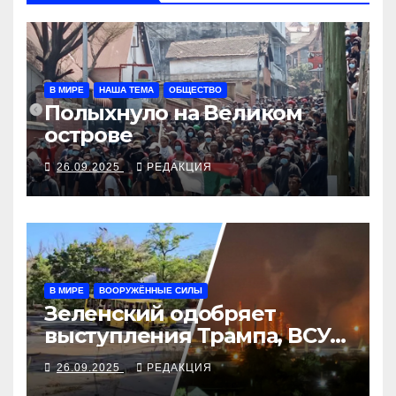
В МИРЕ
НАША ТЕМА
ОБЩЕСТВО
Полыхнуло на Великом
острове
26.09.2025
РЕДАКЦИЯ
В МИРЕ
ВООРУЖЁННЫЕ СИЛЫ
Зеленский одобряет
выступления Трампа, ВСУ
закрыли Добропольский
26.09.2025
РЕДАКЦИЯ
рубеж