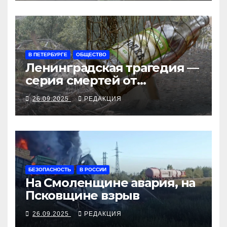
В ПЕТЕРБУРГЕ
ОБЩЕСТВО
Ленинградская трагедия —
серия смертей от
алкосуррогата
26.09.2025
РЕДАКЦИЯ
БЕЗОПАСНОСТЬ
В РОССИИ
На Смоленщине авария, на
Псковщине взрыв
26.09.2025
РЕДАКЦИЯ