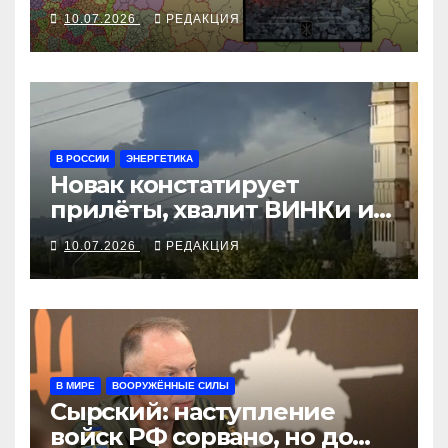
парализовал
10.07.2026
РЕДАКЦИЯ
стратегический тыл
режима
В РОССИИ
ЭНЕРГЕТИКА
Новак констатирует
прилёты, хвалит ВИНКи и
ругает перекупщиков
10.07.2026
РЕДАКЦИЯ
В МИРЕ
ВООРУЖЁННЫЕ СИЛЫ
Сырский: наступление
войск РФ сорвано, но до