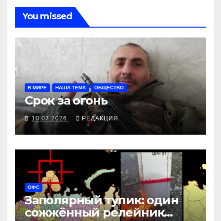
You missed
В МИРЕ
НАША ТЕМА
ОБЩЕСТВО
Срок за огонь
10.07.2026
РЕДАКЦИЯ
ОФС
Заполярный тупик: один
сожжённый релейник