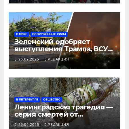
В МИРЕ
ВООРУЖЁННЫЕ СИЛЫ
Зеленский одобряет
выступления Трампа, ВСУ
закрыли Добропольский
26.09.2025
РЕДАКЦИЯ
рубеж
В ПЕТЕРБУРГЕ
ОБЩЕСТВО
Ленинградская трагедия —
серия смертей от
алкосуррогата
26.09.2025
РЕДАКЦИЯ