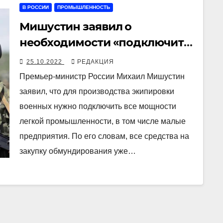
В РОССИИ
ПРОМЫШЛЕННОСТЬ
Мишустин заявил о
необходимости «подключить
все мощности легкой
25.10.2022
РЕДАКЦИЯ
промышленности» для
Премьер-министр России Михаил Мишустин
производства экипировки
заявил, что для производства экипировки
военных
военных нужно подключить все мощности
легкой промышленности, в том числе малые
предприятия. По его словам, все средства на
закупку обмундирования уже…