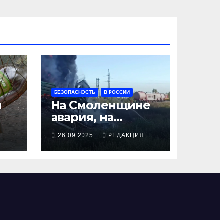
БЕЗОПАСНОСТЬ
В РОССИИ
я
На Смоленщине
авария, на
 от
Псковщине
Я
26.09.2025
РЕДАКЦИЯ
взрыв