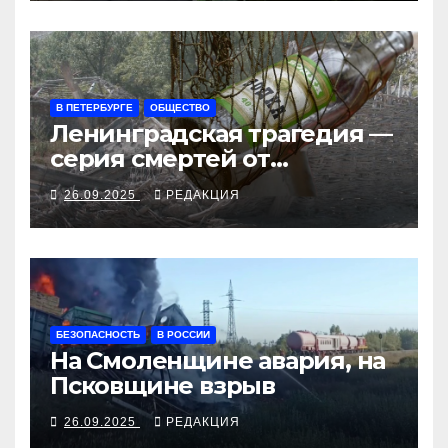
В ПЕТЕРБУРГЕ
ОБЩЕСТВО
Ленинградская трагедия —
серия смертей от
алкосуррогата
26.09.2025
РЕДАКЦИЯ
БЕЗОПАСНОСТЬ
В РОССИИ
На Смоленщине авария, на
Псковщине взрыв
26.09.2025
РЕДАКЦИЯ