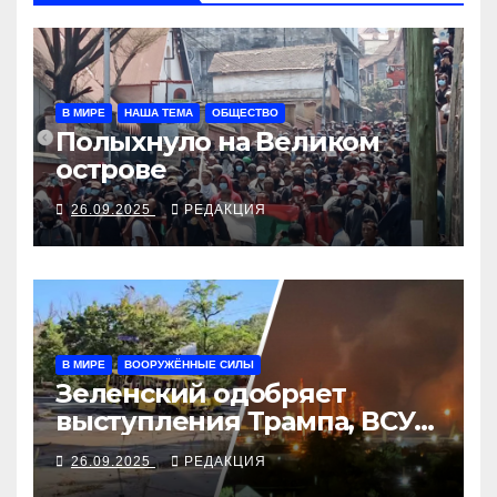
В МИРЕ
НАША ТЕМА
ОБЩЕСТВО
Полыхнуло на Великом
острове
26.09.2025
РЕДАКЦИЯ
В МИРЕ
ВООРУЖЁННЫЕ СИЛЫ
Зеленский одобряет
выступления Трампа, ВСУ
закрыли Добропольский
26.09.2025
РЕДАКЦИЯ
рубеж