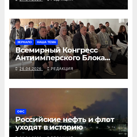
ЗЕРКАЛО
НАША ТЕМА
Всемирный Конгресс
Антиимперского Блока
Народов в Мюнхене
26.04.2026
РЕДАКЦИЯ
ОФС
Российские нефть и флот
уходят в историю