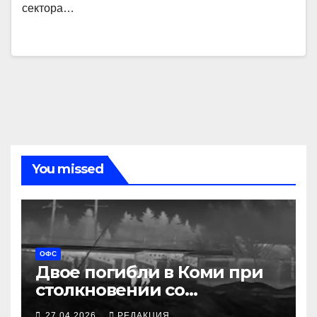
сектора…
You missed
ОФС
Двое погибли в Коми при
столкновении со
спецназом ФСБ
27.04.2026
РЕДАКЦИЯ