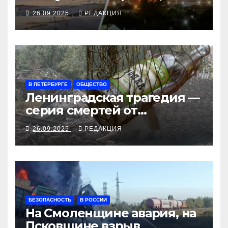
закрыли Добропольский
26.09.2025
РЕДАКЦИЯ
рубеж
В ПЕТЕРБУРГЕ
ОБЩЕСТВО
Ленинградская трагедия —
серия смертей от
алкосуррогата
26.09.2025
РЕДАКЦИЯ
БЕЗОПАСНОСТЬ
В РОССИИ
На Смоленщине авария, на
Псковщине взрыв