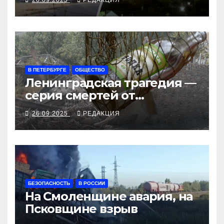
рубеж
В ПЕТЕРБУРГЕ
ОБЩЕСТВО
Ленинградская трагедия —
серия смертей от
алкосуррогата
26.09.2025
РЕДАКЦИЯ
БЕЗОПАСНОСТЬ
В РОССИИ
На Смоленщине авария, на
Псковщине взрыв