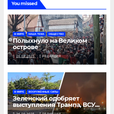
You missed
В МИРЕ
НАША ТЕМА
ОБЩЕСТВО
Полыхнуло на Великом
острове
26.09.2025
РЕДАКЦИЯ
В МИРЕ
ВООРУЖЁННЫЕ СИЛЫ
Зеленский одобряет
выступления Трампа, ВСУ
закрыли Добропольский
26.09.2025
РЕДАКЦИЯ