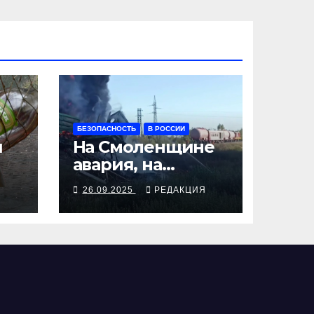
БЕЗОПАСНОСТЬ
В РОССИИ
я
На Смоленщине
авария, на
 от
Псковщине
Я
26.09.2025
РЕДАКЦИЯ
взрыв