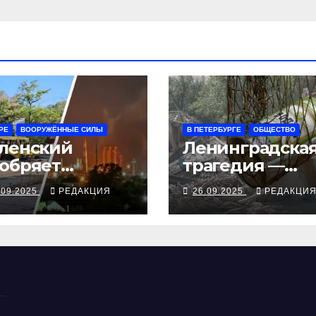
РЕ
ВООРУЖЁННЫЕ СИЛЫ
В ПЕТЕРБУРГЕ
ОБЩЕСТВО
ленский
Ленинградска
обряет
трагедия —
ступления
серия смертей
.09.2025
РЕДАКЦИЯ
26.09.2025
РЕДАКЦИ
ампа, ВСУ
алкосуррогата
крыли
бропольский
беж