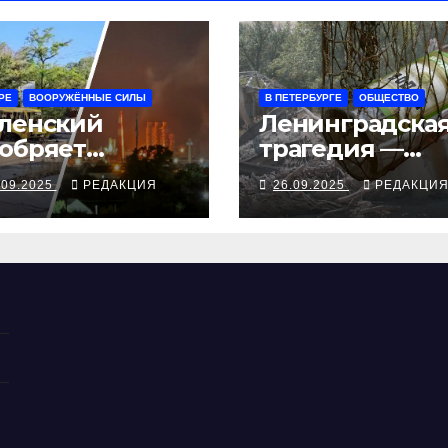
РЕ
ВООРУЖЁННЫЕ СИЛЫ
В ПЕТЕРБУРГЕ
ОБЩЕСТВО
ленский
Ленинградска
обряет
трагедия —
ступления
серия смертей
.09.2025
РЕДАКЦИЯ
26.09.2025
РЕДАКЦИ
ампа, ВСУ
алкосуррогата
крыли
бропольский
беж