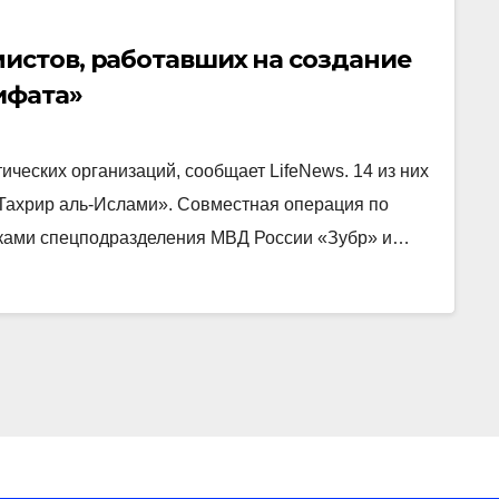
истов, работавших на создание
ифата»
ческих организаций, сообщает LifeNews. 14 из них
-Тахрир аль-Ислами». Совместная операция по
ками спецподразделения МВД России «Зубр» и…