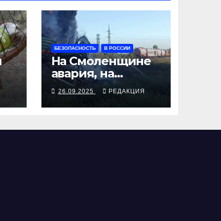
БЕЗОПАСНОСТЬ
В РОССИИ
я
На Смоленщине
авария, на
 от
Псковщине
Я
26.09.2025
РЕДАКЦИЯ
взрыв