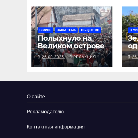
В МИРЕ
НАША ТЕМА
ОБЩЕСТВО
В МИ
Полыхнуло на
Зе
Великом острове
од
вы
26.09.2025
РЕДАКЦИЯ
26
Тр
за
До
ру
О сайте
Рекламодателю
Контактная информация