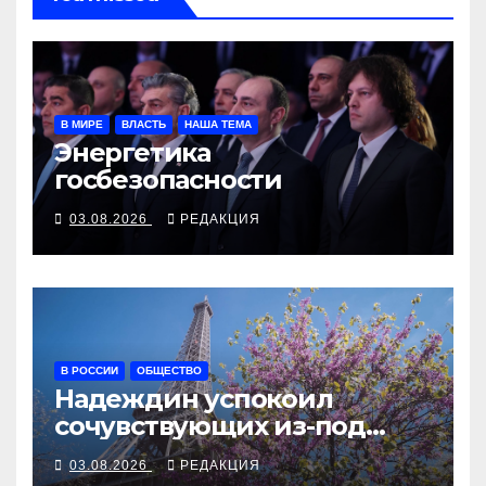
В МИРЕ
ВЛАСТЬ
НАША ТЕМА
Энергетика
госбезопасности
03.08.2026
РЕДАКЦИЯ
В РОССИИ
ОБЩЕСТВО
Надеждин успокоил
сочувствующих из-под
Эйфелевой башни
03.08.2026
РЕДАКЦИЯ