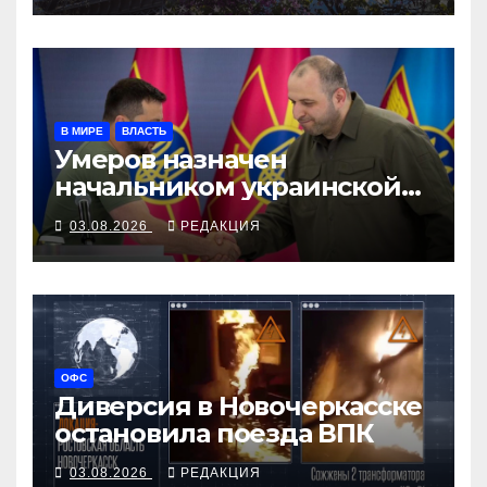
В МИРЕ
ВЛАСТЬ
Умеров назначен
начальником украинской
внешней разведки
03.08.2026
РЕДАКЦИЯ
ОФС
Диверсия в Новочеркасске
остановила поезда ВПК
03.08.2026
РЕДАКЦИЯ