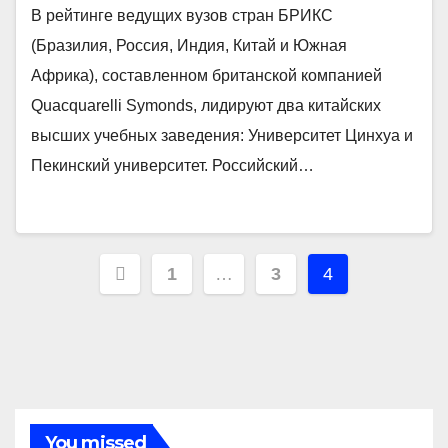
В рейтинге ведущих вузов стран БРИКС
(Бразилия, Россия, Индия, Китай и Южная
Африка), составленном британской компанией
Quacquarelli Symonds, лидируют два китайских
высших учебных заведения: Университет Цинхуа и
Пекинский университет. Российский…
Навигация
1
…
3
4
по
записям
You missed