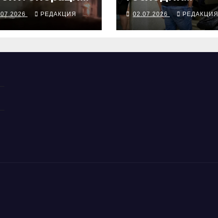
Махачкале
Сентемов
.07.2026
РЕДАКЦИЯ
02.07.2026
РЕДАКЦИ
получил
условный срок
превышение