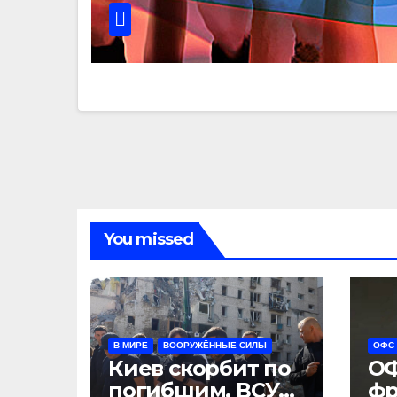
You missed
В МИРЕ
ВООРУЖЁННЫЕ СИЛЫ
ОФС
Киев скорбит по
ОФ
погибшим, ВСУ
фр