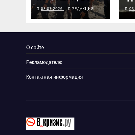
отвечают
в 
03.07.2026
РЕДАКЦИЯ
03
ударами на
террор
О сайте
Рекламодателю
Контактная информация