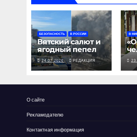
БЕЗОПАСНОСТЬ
В РОССИИ
В МИ
Вятский салют и
«О
ягодный пепел
че
тр
24.07.2026
РЕДАКЦИЯ
23
по
Ук
О сайте
Рекламодателю
Контактная информация