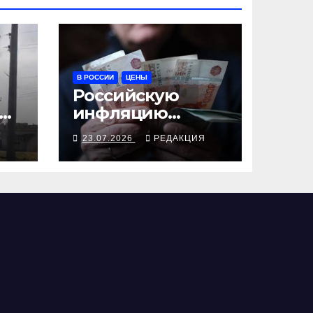
В РОССИИ
ЦЕНЫ
Российскую
инфляцию
разгоняют удары
Я
23.07.2026
РЕДАКЦИЯ
и ожидания