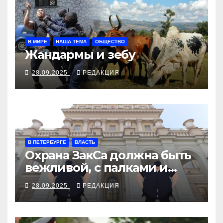
В МИРЕ
НАША ТЕМА
ОБЩЕСТВО
Жандармы и зебу
28.09.2025
РЕДАКЦИЯ
В ПЕТЕРБУРГЕ
ВЛАСТЬ
Охрана ЗакСа должна быть
вежливой, с палками и
наручниками
28.09.2025
РЕДАКЦИЯ