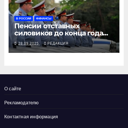
В РОССИИ
ФИНАНСЫ
Пенсии отставных
силовиков до конца года
повысятся вместе с
28.09.2025
РЕДАКЦИЯ
окладами действующих
О сайте
Рекламодателю
Контактная информация