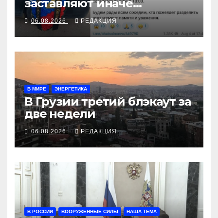
заставляют иначе
взглянуть на взрыв
06.08.2026
РЕДАКЦИЯ
В МИРЕ
ЭНЕРГЕТИКА
В Грузии третий блэкаут за
две недели
06.08.2026
РЕДАКЦИЯ
В РОССИИ
ВООРУЖЁННЫЕ СИЛЫ
НАША ТЕМА