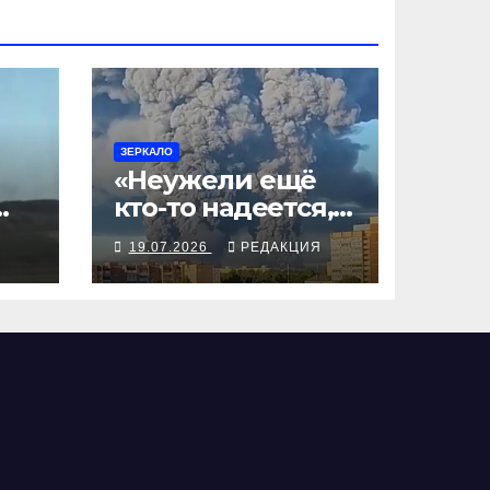
ЗЕРКАЛО
«Неужели ещё
кто-то надеется,
ан,
что Украина
Я
19.07.2026
РЕДАКЦИЯ
будет
действовать
непоследователь
но?»