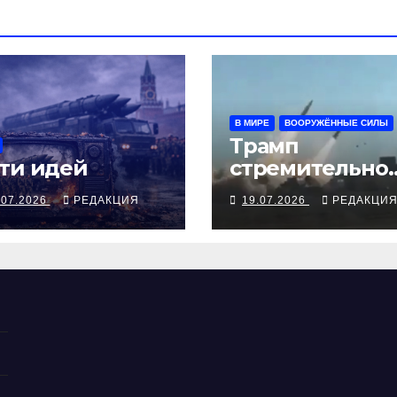
В МИРЕ
ВООРУЖЁННЫЕ СИЛЫ
Трамп
ти идей
стремительно
наказывает Ир
.07.2026
РЕДАКЦИЯ
19.07.2026
РЕДАКЦИ
но Ормуз под
иранской
блокадой