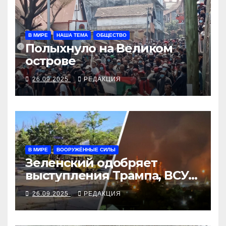
В МИРЕ
НАША ТЕМА
ОБЩЕСТВО
Полыхнуло на Великом
острове
26.09.2025
РЕДАКЦИЯ
В МИРЕ
ВООРУЖЁННЫЕ СИЛЫ
Зеленский одобряет
выступления Трампа, ВСУ
закрыли Добропольский
26.09.2025
РЕДАКЦИЯ
рубеж