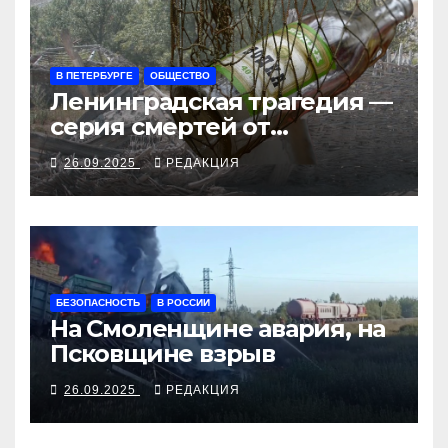
В ПЕТЕРБУРГЕ
ОБЩЕСТВО
Ленинградская трагедия —
серия смертей от
алкосуррогата
26.09.2025
РЕДАКЦИЯ
БЕЗОПАСНОСТЬ
В РОССИИ
На Смоленщине авария, на
Псковщине взрыв
26.09.2025
РЕДАКЦИЯ