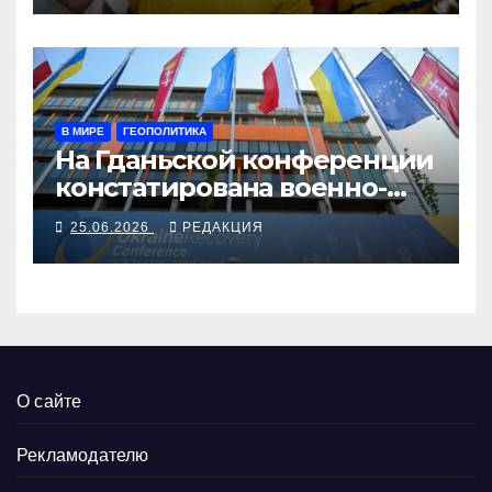
В МИРЕ
ГЕОПОЛИТИКА
На Гданьской конференции
констатирована военно-
промышленная
25.06.2026
РЕДАКЦИЯ
интеграция Украины и
Европы
О сайте
Рекламодателю