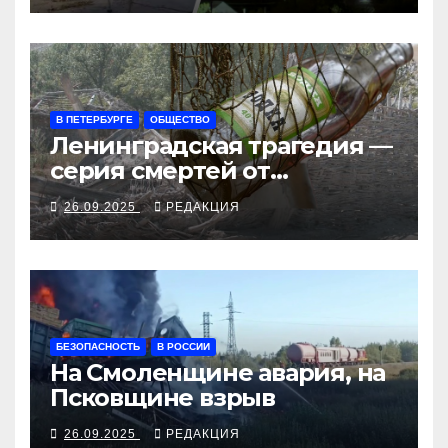
В ПЕТЕРБУРГЕ
ОБЩЕСТВО
Ленинградская трагедия —
серия смертей от
алкосуррогата
26.09.2025
РЕДАКЦИЯ
БЕЗОПАСНОСТЬ
В РОССИИ
На Смоленщине авария, на
Псковщине взрыв
26.09.2025
РЕДАКЦИЯ