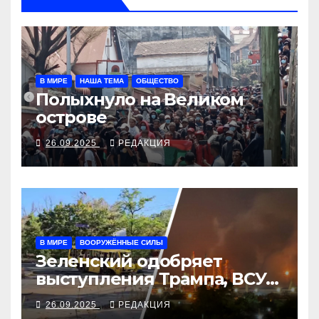
В МИРЕ
НАША ТЕМА
ОБЩЕСТВО
Полыхнуло на Великом
острове
26.09.2025
РЕДАКЦИЯ
В МИРЕ
ВООРУЖЁННЫЕ СИЛЫ
Зеленский одобряет
выступления Трампа, ВСУ
закрыли Добропольский
26.09.2025
РЕДАКЦИЯ
рубеж