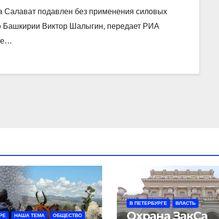
а Салават подавлен без применения силовых
о Башкирии Виктор Шалыгин, передает РИА
се…
В ПЕТЕРБУРГЕ
ВЛАСТЬ
Охрана ЗакСа
РЕ
НАША ТЕМА
ОБЩЕСТВО