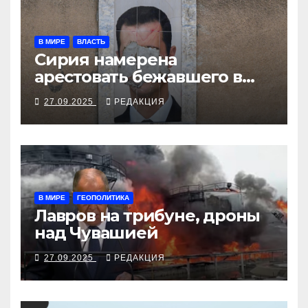
В МИРЕ
ВЛАСТЬ
Сирия намерена
арестовать бежавшего в
Москву экс-диктатора
27.09.2025
РЕДАКЦИЯ
В МИРЕ
ГЕОПОЛИТИКА
Лавров на трибуне, дроны
над Чувашией
27.09.2025
РЕДАКЦИЯ