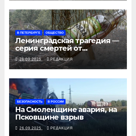
В ПЕТЕРБУРГЕ
ОБЩЕСТВО
Ленинградская трагедия —
серия смертей от
алкосуррогата
26.09.2025
РЕДАКЦИЯ
БЕЗОПАСНОСТЬ
В РОССИИ
На Смоленщине авария, на
Псковщине взрыв
26.09.2025
РЕДАКЦИЯ