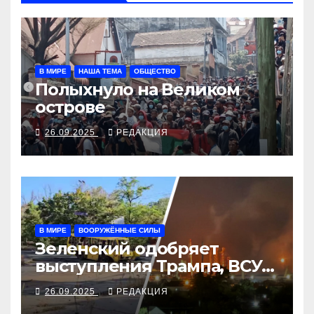
В МИРЕ
НАША ТЕМА
ОБЩЕСТВО
Полыхнуло на Великом
острове
26.09.2025
РЕДАКЦИЯ
В МИРЕ
ВООРУЖЁННЫЕ СИЛЫ
Зеленский одобряет
выступления Трампа, ВСУ
закрыли Добропольский
26.09.2025
РЕДАКЦИЯ
рубеж