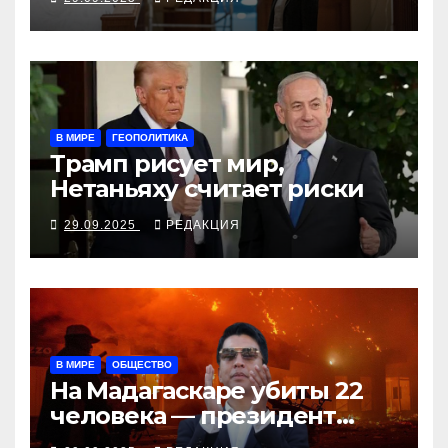
В МИРЕ
ГЕОПОЛИТИКА
Трамп рисует мир,
Нетаньяху считает риски
29.09.2025
РЕДАКЦИЯ
В МИРЕ
ОБЩЕСТВО
На Мадагаскаре убиты 22
человека — президент
согласен поговорить с