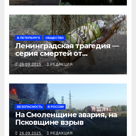
В ПЕТЕРБУРГЕ
ОБЩЕСТВО
Ленинградская трагедия —
серия смертей от
алкосуррогата
26.09.2025
РЕДАКЦИЯ
БЕЗОПАСНОСТЬ
В РОССИИ
На Смоленщине авария, на
Псковщине взрыв
26.09.2025
РЕДАКЦИЯ