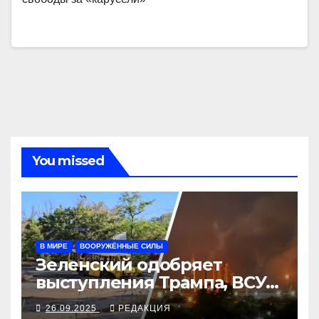
You missed
В МИРЕ
ВООРУЖЁННЫЕ СИЛЫ
Зеленский одобряет
выступления Трампа, ВСУ
закрыли Добропольский
26.09.2025
РЕДАКЦИЯ
рубеж