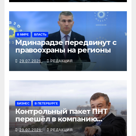
В МИРЕ
ВЛАСТЬ
Мдинарадзе передвинут с
правоохраны на регионы
29.07.2026
РЕДАКЦИЯ
БИЗНЕС
В ПЕТЕРБУРГЕ
Контрольный пакет ПНТ
перешёл в компанию
Ротенбергов
29.07.2026
РЕДАКЦИЯ