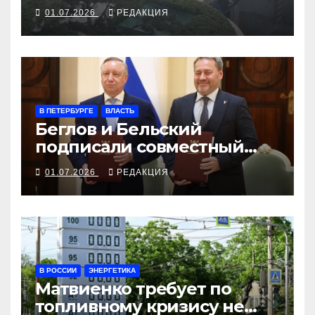
Чжуннаньхая
01.07.2026
РЕДАКЦИЯ
В ПЕТЕРБУРГЕ
ВЛАСТЬ
Беглов и Бельский
подписали совместный
план на годы будущего
01.07.2026
РЕДАКЦИЯ
ЗакСа
В РОССИИ
ЭНЕРГЕТИКА
Матвиенко требует по
топливному кризису не