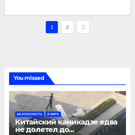
Навигация
1
2
по
записям
You missed
БЕЗОПАСНОСТЬ
В МИРЕ
Китайский камикадзе едва
не долетел до