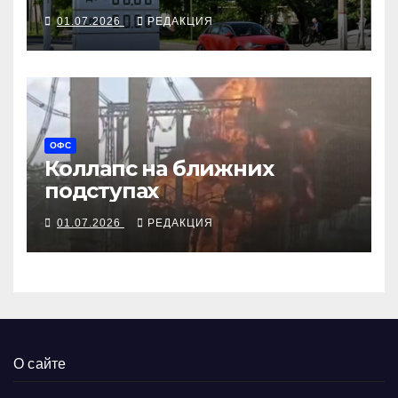
охать, но и не ахать
01.07.2026
РЕДАКЦИЯ
ОФС
Коллапс на ближних
подступах
01.07.2026
РЕДАКЦИЯ
О сайте