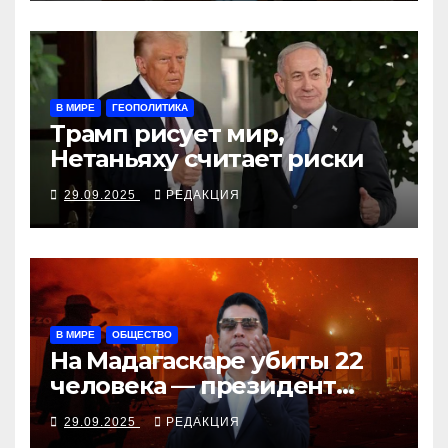
В МИРЕ
ГЕОПОЛИТИКА
Трамп рисует мир,
Нетаньяху считает риски
29.09.2025
РЕДАКЦИЯ
В МИРЕ
ОБЩЕСТВО
На Мадагаскаре убиты 22
человека — президент
согласен поговорить с
29.09.2025
РЕДАКЦИЯ
молодёжью