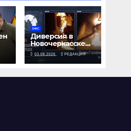
ОФС
ен
Диверсия в
Новочеркасске
остановила
Я
03.08.2026
РЕДАКЦИЯ
поезда ВПК