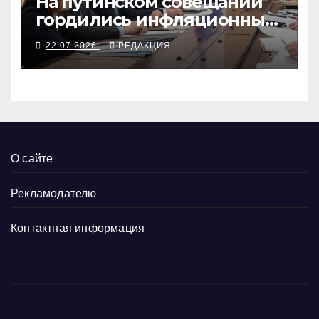
На путинском совещании
гордились инфляционным
разгоном
22.07.2026
РЕДАКЦИЯ
О сайте
Рекламодателю
Контактная информация