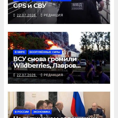
GPS и СВУ
22.07.2026
РЕДАКЦИЯ
В МИРЕ
ВООРУЖЁННЫЕ СИЛЫ
ВСУ снова громили
Wildberries, Лавров
собрался жаловаться из
22.07.2026
РЕДАКЦИЯ
Манилу в Вашингтон
В РОССИИ
ЭКОНОМИКА