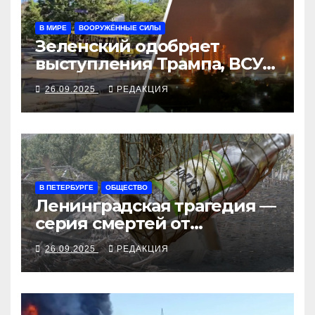
В МИРЕ
ВООРУЖЁННЫЕ СИЛЫ
Зеленский одобряет
выступления Трампа, ВСУ
закрыли Добропольский
26.09.2025
РЕДАКЦИЯ
рубеж
В ПЕТЕРБУРГЕ
ОБЩЕСТВО
Ленинградская трагедия —
серия смертей от
алкосуррогата
26.09.2025
РЕДАКЦИЯ