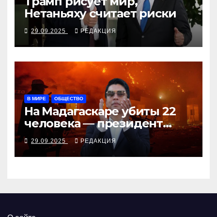
Трамп рисует мир,
Нетаньяху считает риски
29.09.2025
РЕДАКЦИЯ
В МИРЕ
ОБЩЕСТВО
На Мадагаскаре убиты 22
человека — президент
согласен поговорить с
29.09.2025
РЕДАКЦИЯ
молодёжью