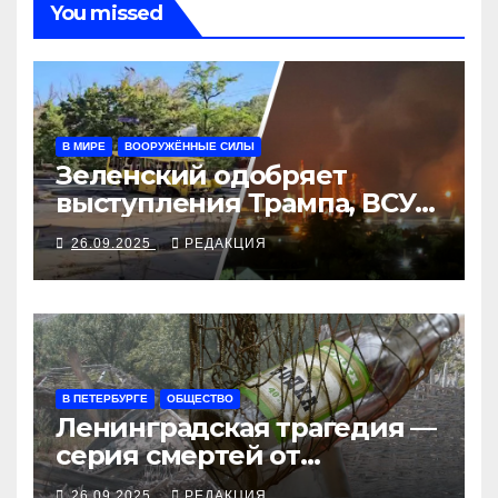
You missed
В МИРЕ
ВООРУЖЁННЫЕ СИЛЫ
Зеленский одобряет
выступления Трампа, ВСУ
закрыли Добропольский
26.09.2025
РЕДАКЦИЯ
рубеж
В ПЕТЕРБУРГЕ
ОБЩЕСТВО
Ленинградская трагедия —
серия смертей от
алкосуррогата
26.09.2025
РЕДАКЦИЯ