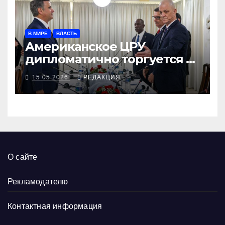
В МИРЕ
ВЛАСТЬ
Американское ЦРУ
дипломатично торгуется с
кубинским МВД, Минюст
15.05.2026
РЕДАКЦИЯ
возбуждает дело против
Кастро-младшего
О сайте
Рекламодателю
Контактная информация