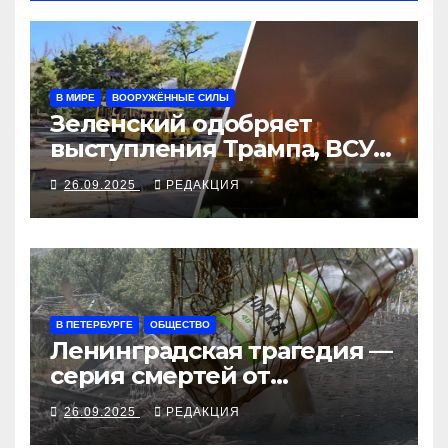
В МИРЕ
ВООРУЖЁННЫЕ СИЛЫ
Зеленский одобряет
выступления Трампа, ВСУ
закрыли Добропольский
26.09.2025
РЕДАКЦИЯ
рубеж
В ПЕТЕРБУРГЕ
ОБЩЕСТВО
Ленинградская трагедия —
серия смертей от
алкосуррогата
26.09.2025
РЕДАКЦИЯ