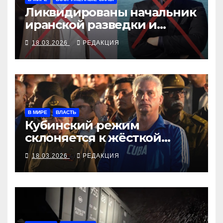
Ликвидированы начальник
иранской разведки и
судья-палач
18.03.2026
РЕДАКЦИЯ
В МИРЕ
ВЛАСТЬ
Кубинский режим
склоняется к жёсткой
конфронтации
18.03.2026
РЕДАКЦИЯ