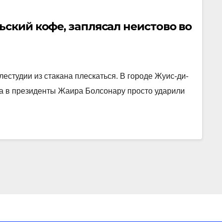
ьский кофе, заплясал неистово во
лестудии из стакана плескаться. В городе Жуис-ди-
а в президенты Жаира Болсонару просто ударили