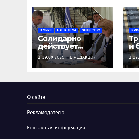
В МИРЕ
НАША ТЕМА
ОБЩЕСТВО
В РО
Солидарно
Тр
действует
и 
Молдова
29.09.2025
РЕДАКЦИЯ
29
О сайте
Рекламодателю
Контактная информация