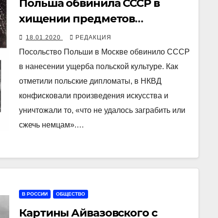
Польша обвинила СССР в
хищении предметов
польского искусства
18.01.2020
РЕДАКЦИЯ
Посольство Польши в Москве обвинило СССР
в нанесении ущерба польской культуре. Как
отметили польские дипломаты, в НКВД
конфисковали произведения искусства и
уничтожали то, «что не удалось заграбить или
сжечь немцам».…
В РОССИИ
ОБЩЕСТВО
Картины Айвазовского с